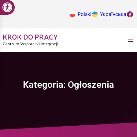
Open toolbar
Przejdź
do
Krok do
Polski
Українська
treści
Kategoria:
Ogłoszenia