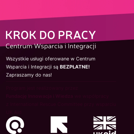
Wszystkie usługi oferowane w Centrum
Wsparcia i Integracji są
BEZPŁATNE!
Zapraszamy do nas!
Program jest realizowany przez
Fundację Innowacja i Wiedza
we współpracy
z International Rescue Committee przy wsparciu
UK Aid