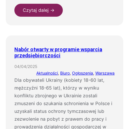
Czytaj dalej →
Nabór otwarty w programie wsparcia
przedsiębiorczości
04/04/2025
Aktualności
, 
Biuro
, 
Ogłoszenia
, 
Warszawa
Dla obywateli Ukrainy (kobiety 18-60 lat,
mężczyźni 18-65 lat), którzy w wyniku
konfliktu zbrojnego w Ukrainie zostali
zmuszeni do szukania schronienia w Polsce i
uzyskali status ochrony tymczasowej lub
zezwolenie na pobyt z prawem do pracy i
prowadzenia działalności gospodarczej w