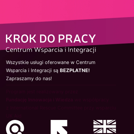
Wszystkie usługi oferowane w Centrum
Wsparcia i Integracji są
BEZPŁATNE!
Zapraszamy do nas!
Program jest realizowany przez
Fundację Innowacja i Wiedza
we współpracy
z International Rescue Committee przy wsparciu
UK Aid