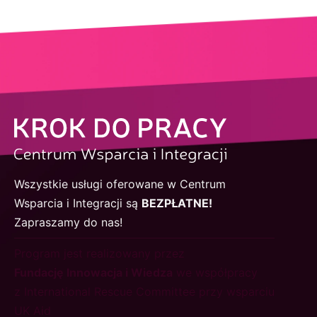
Wszystkie usługi oferowane w Centrum
Wsparcia i Integracji są
BEZPŁATNE!
Zapraszamy do nas!
Program jest realizowany przez
Fundację Innowacja i Wiedza
we współpracy
z International Rescue Committee przy wsparciu
UK Aid