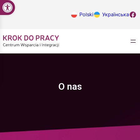
Open toolbar
Przejdź
do
Krok do
Polski
Українська
treści
O nas