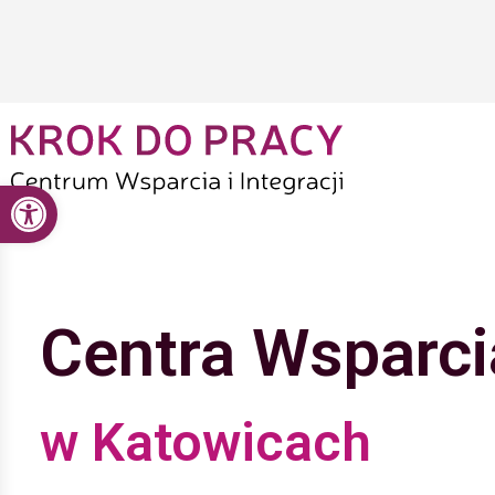
Przejdź
do
treści
Open toolbar
Centra Wsparcia
w Katowicach