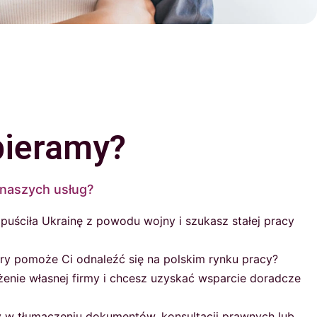
ieramy?
 naszych usług?
opuściła Ukrainę z powodu wojny i szukasz stałej pracy
ry pomoże Ci odnaleźć się na polskim rynku pracy?
enie własnej firmy i chcesz uzyskać wsparcie doradcze
 w tłumaczeniu dokumentów, konsultacji prawnych lub