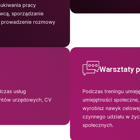
zukiwania pracy
awcą, sporządzanie
), prowadzenie rozmowy
Warsztaty 
czas usług
Podczas treningu umiej
entów urzędowych, CV
umiejętności społeczne
wyrobisz nawyk celowej
czynnego udziału w życ
społecznych.