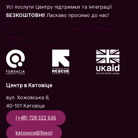
Усі послуги Центру підтримки та інтеграції
БЕЗКОШТОВНІ!
Ласкаво просимо до нас!
Програма реалізується
Fundacja Innowacja i
Wiedza
у партнерстві з Міжнародним
комітетом порятунку та за підтримки UK Aid
Центр в Катовіце
вул. Хожовська 6,
40-101 Катовіце
(+48) 728 322 636
katowice@fiiw.pl