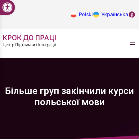
Відкрити Панель інструментів
Перейти
до
Крок до
Polski
Українська
вмісту
Більше груп закінчили курси
польської мови