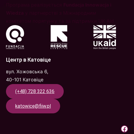
Програма реалізується
Fundacja Innowacja i
Wiedza
у партнерстві з Міжнародним
комітетом порятунку та за підтримки UK Aid
Центр в Катовіце
вул. Хожовська 6,
40-101 Катовіце
(+48) 728 322 636
katowice@fiiw.pl
Крок до праці | Facebook