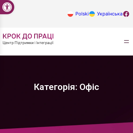
Відкрити Панель інструментів
Перейти
до
Крок до
Polski
Українська
вмісту
Категорія:
Офіс