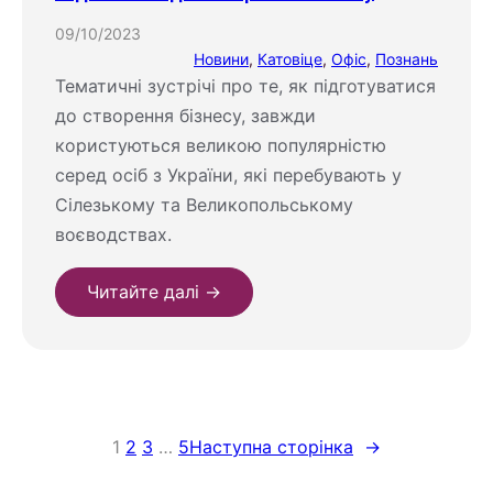
09/10/2023
Новини
, 
Катовіце
, 
Офіс
, 
Познань
Тематичні зустрічі про те, як підготуватися
до створення бізнесу, завжди
користуються великою популярністю
серед осіб з України, які перебувають у
Сілезькому та Великопольському
воєводствах.
Читайте далі →
1
2
3
…
5
Наступна сторінка
→