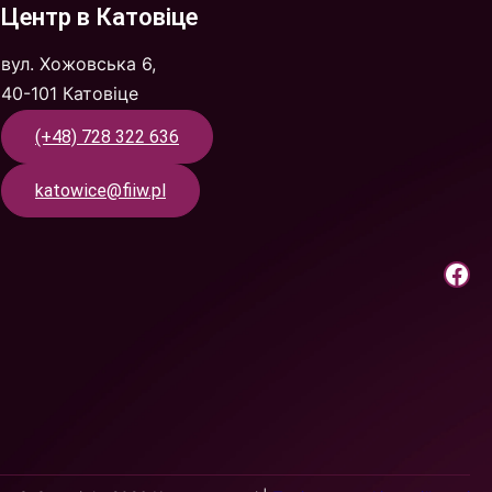
Центр в Катовіце
вул. Хожовська 6,
40-101 Катовіце
(+48) 728 322 636
katowice@fiiw.pl
Крок до праці | Facebook