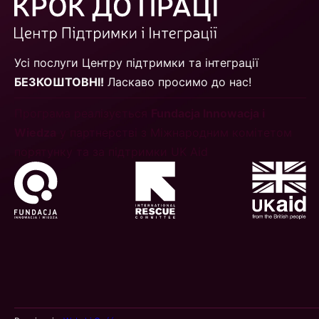
Усі послуги Центру підтримки та інтеграції
БЕЗКОШТОВНІ!
Ласкаво просимо до нас!
Програма реалізується
Fundacja Innowacja i
Wiedza
у партнерстві з Міжнародним комітетом
порятунку та за підтримки UK Aid