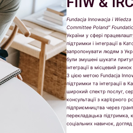
FIIW & IR
Fundacja Innowacja i Wiedza 
Committee Poland” Foundatio
України у сфері працевлашт
підтримки і інтеграції в Ка
запропонувати людям з Украї
були змушені шукати притул
інтеграції в місцевий ринок
З цією метою Fundacja Innow
підтримки та інтеграції в 
широкий спектр послуг, се
консультації з кар’єрного р
підприємництва через гран
перекладацька підтримка, к
соціальних навичок, догляд 