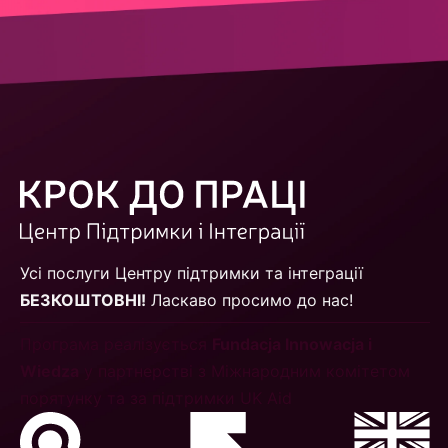
Усі послуги Центру підтримки та інтеграції
БЕЗКОШТОВНІ!
Ласкаво просимо до нас!
Програма реалізується
Fundacja Innowacja i
Wiedza
у партнерстві з Міжнародним комітетом
порятунку та за підтримки UK Aid