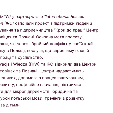
C
(FIIW) у партнерстві з “International Rescue
n (IRC)
озпочали проект з підтримки людей з
ування та підприємництва “Крок до праці” Центр
товіцах та Познані. Основна мета проекту –
ни, які через збройний конфлікт у своїй країні
ку в Польщі, послуги, що сприятимуть їхній
 праці та суспільство.
acja i Wiedza (FIIW) та IRC відкрили два Центри
Катовіцах та Познані. Центри надаватимуть
ред яких, допомога з працевлаштуванням,
озвитку, професійне навчання, підтримка
ти для мікропідприємств, юридична та
урси польської мови, тренінги з розвитку
за дітьми.