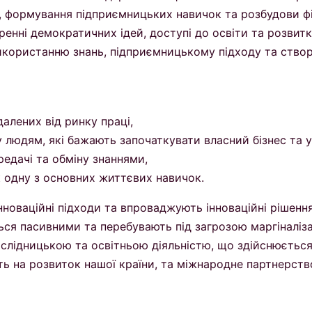
і, формування підприємницьких навичок та розбудови фі
ренні демократичних ідей, доступі до освіти та розвитк
користанню знань, підприємницькому підходу та створ
далених від ринку праці,
у людям, які бажають започаткувати власний бізнес та 
редачі та обміну знаннями,
к одну з основних життєвих навичок.
нноваційні підходи та впроваджують інноваційні рішення
ься пасивними та перебувають під загрозою маргіналіза
лідницькою та освітньою діяльністю, що здійснюється
ь на розвиток нашої країни, та міжнародне партнерств