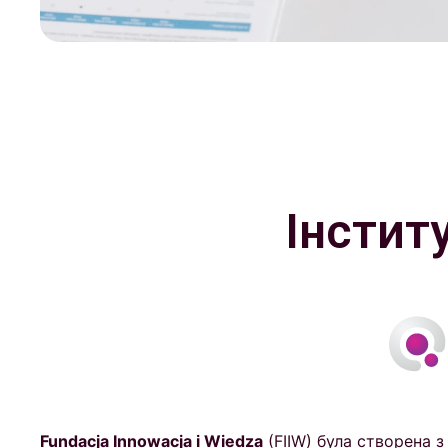
Інстит
Fundacja Innowacja i Wiedza
(FIIW) була створена 