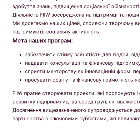
здобуття знань, підвищення соціальної обізнаност
Діяльність FIIW зосереджена на підтримці та поши
Ми досягаємо наших цілей, сприяючи творчому ви
підтримують соціальну активність.
Мета наших програм:
забезпечити стійку зайнятість для людей, від
надавати консультації та фінансову підтримк
сприяти менторству як інноваційній формі пе
просувати освіту та фінансову грамотність я
FIIW прагне створювати проекти, які пропонують і
розвитку підприємництва серед груп, які вважают
Досягнення вищезазначеного супроводжується дос
партнерства з ключовими суб’єктами, які впливают