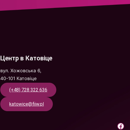
Центр в Катовіце
вул. Хожовська 6,
40-101 Катовіце
(+48) 728 322 636
katowice@fiiw.pl
Крок до праці | Facebook