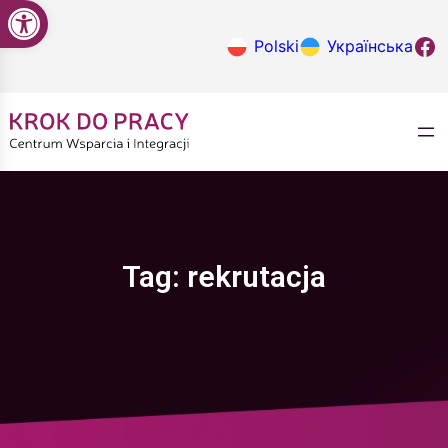
Open toolbar
Przejdź
do
Krok do
Polski
Українська
treści
Tag:
rekrutacja