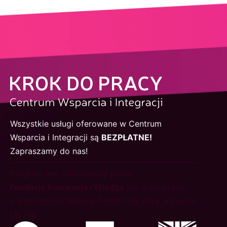
Wszystkie usługi oferowane w Centrum
Wsparcia i Integracji są
BEZPŁATNE!
Zapraszamy do nas!
Program jest realizowany przez
Fundację Innowacja i Wiedza
we współpracy
z International Rescue Committee przy wsparciu
UK Aid