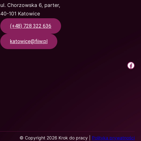
ul. Chorzowska 6, parter,
40-101 Katowice
(+48) 728 322 636
katowice@fiiw.pl
Krok Do Pracy | Facebook
© Copyright 2026 Krok do pracy |
Polityka prywatności