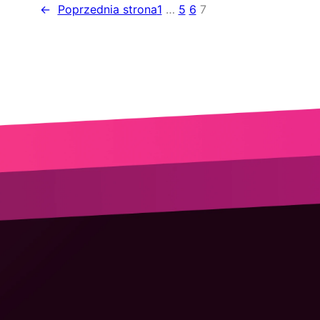
←
Poprzednia strona
1
…
5
6
7