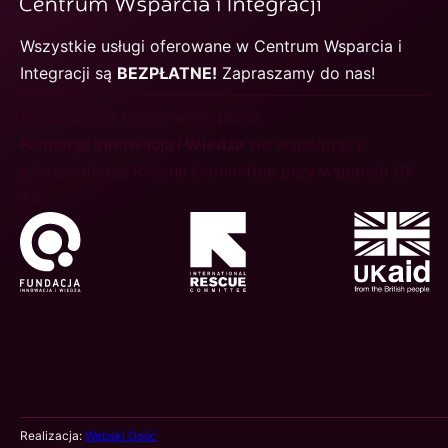
Wszystkie usługi oferowane w Centrum Wsparcia i
Integracji są
BEZPŁATNE!
Zapraszamy do nas!
Program jest realizowany przez
Fundację Innowacja i Wiedza
we współpracy
z International Rescue Committee przy wsparciu UK
Aid
Realizacja:
Webski Gość