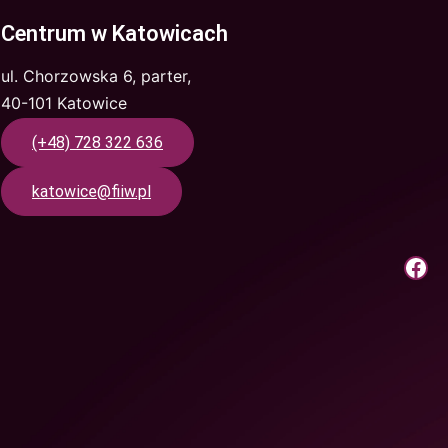
Centrum w Katowicach
ul. Chorzowska 6, parter,
40-101 Katowice
(+48) 728 322 636
katowice@fiiw.pl
Krok Do Pracy | Facebook