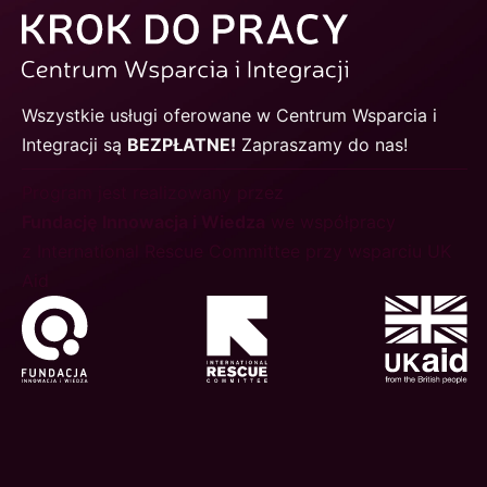
Wszystkie usługi oferowane w Centrum Wsparcia i
Integracji są
BEZPŁATNE!
Zapraszamy do nas!
Program jest realizowany przez
Fundację Innowacja i Wiedza
we współpracy
z International Rescue Committee przy wsparciu UK
Aid