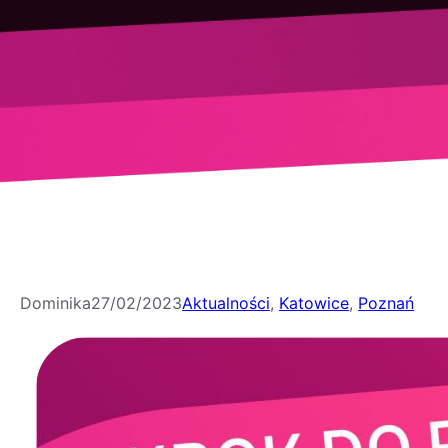
Dominika
27/02/2023
Aktualności
, 
Katowice
, 
Poznań