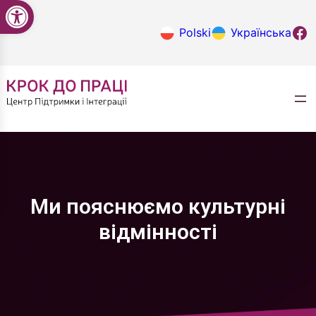
Відкрити Панель інструментів
Перейти
до
Крок до
Polski
Українська
вмісту
Ми пояснюємо культурні
відмінності