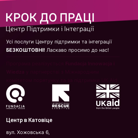
Усі послуги Центру підтримки та інтеграції
БЕЗКОШТОВНІ!
Ласкаво просимо до нас!
Програма реалізується
Fundacja Innowacja i
Wiedza
у партнерстві з Міжнародним
комітетом порятунку та за підтримки UK Aid
Центр в Катовіце
вул. Хожовська 6,