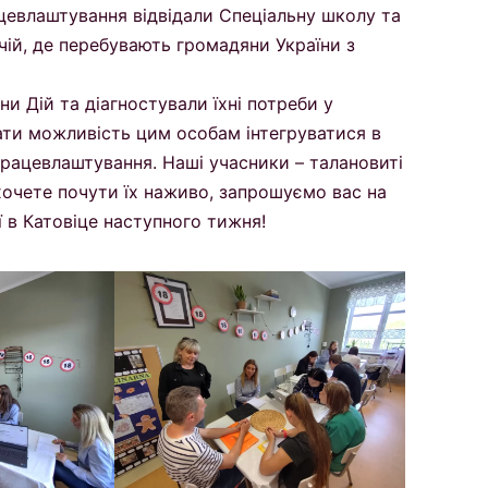
ацевлаштування відвідали Спеціальну школу та
чій, де перебувають громадяни України з
ни Дій та діагностували їхні потреби у
ати можливість цим особам інтегруватися в
 працевлаштування. Наші учасники – талановиті
хочете почути їх наживо, запрошуємо вас на
ї в Катовіце наступного тижня!