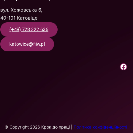
вул. Хожовська 6,
40-101 Катовіце
(+48) 728 322 636
katowice@fiiw.pl
Крок до праці | Facebook
© Copyright 2026 Крок до праці |
Політика конфіденційності