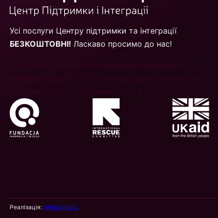
Усі послуги Центру підтримки та інтеграції
БЕЗКОШТОВНІ!
Ласкаво просимо до нас!
Програма реалізується
Fundacja Innowacja i
Wiedza
у партнерстві з Міжнародним комітетом
порятунку та за підтримки UK Aid
Реалізація:
Webski Gość