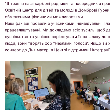
16 травня наші кар’єрні радники та посередник з пр
Освітній центр для дітей та молоді в Домброві Гурни
обмеженими фізичними можливостями.
Наші фахівці провели з учасниками Індивідуальні Пла
працевлаштуванні. Ми докладемо всіх зусиль, щоб д
суспільство та успішно зорієнтувати їх на шляху до
люди, вони творять хор “Незламні голоси”. Якщо ви 
концерт до Дня матері в Центрі підтримки і Інтеграці