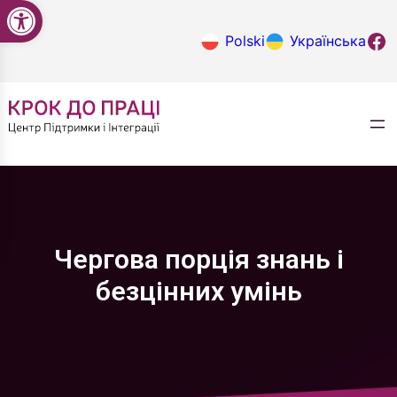
Відкрити Панель інструментів
Перейти
до
Крок до
Polski
Українська
вмісту
Чергова порція знань і
безцінних умінь