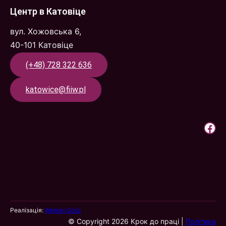
Центр в Катовіце
вул. Хожовська 6,
40-101 Катовіце
(+48) 728 322 636
katowice@fiiw.pl
Крок до праці | Facebook
Реалізація:
Webski Gość
© Copyright 2026 Крок до праці |
Політика