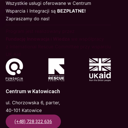
Wszystkie usługi oferowane w Centrum
Wsparcia i Integracji są
BEZPŁATNE!
Zapraszamy do nas!
Program jest realizowany przez
Fundację Innowacja i Wiedza
we współpracy
z International Rescue Committee przy wsparciu
UK Aid
Centrum w Katowicach
ul. Chorzowska 6, parter,
40-101 Katowice
(+48) 728 322 636