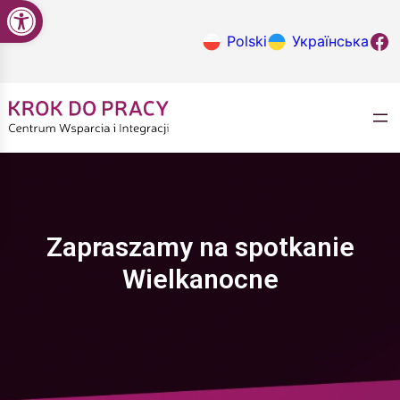
Open toolbar
Przejdź
do
Krok do
Polski
Українська
treści
Zapraszamy na spotkanie
Wielkanocne