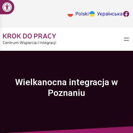
Open toolbar
Przejdź
do
Krok do
Polski
Українська
treści
Wielkanocna integracja w
Poznaniu