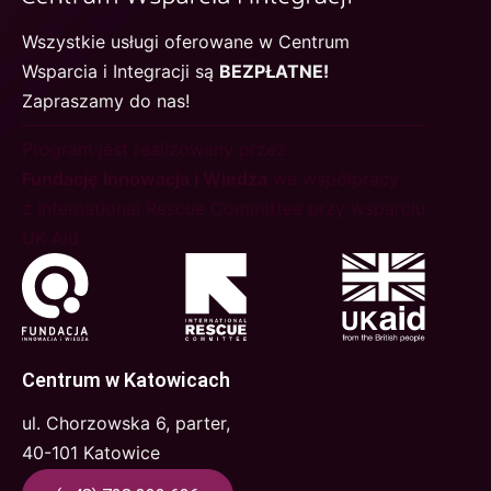
Wszystkie usługi oferowane w Centrum
Wsparcia i Integracji są
BEZPŁATNE!
Zapraszamy do nas!
Program jest realizowany przez
Fundację Innowacja i Wiedza
we współpracy
z International Rescue Committee przy wsparciu
UK Aid
Centrum w Katowicach
ul. Chorzowska 6, parter,
40-101 Katowice