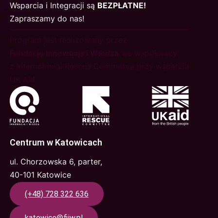
Wsparcia i Integracji są
BEZPŁATNE!
Zapraszamy do nas!
Program jest realizowany przez
Fundację Innowacja i Wiedza
we współpracy
z International Rescue Committee przy wsparciu
UK Aid
Centrum w Katowicach
ul. Chorzowska 6, parter,
40-101 Katowice
(+48) 728 322 636
katowice@fiiw.pl