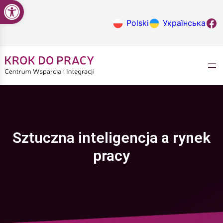
Open toolbar
Przejdź
do
Krok do
Polski
Українська
treści
Sztuczna inteligencja a rynek
pracy