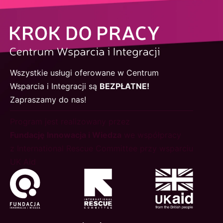
Wszystkie usługi oferowane w Centrum
Wsparcia i Integracji są
BEZPŁATNE!
Zapraszamy do nas!
Program jest realizowany przez
Fundację Innowacja i Wiedza
we współpracy
z International Rescue Committee przy wsparciu
UK Aid