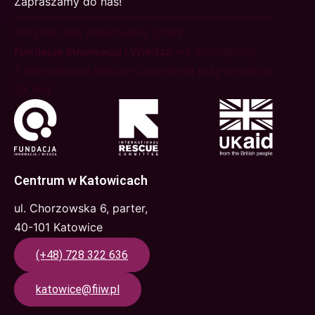
Zapraszamy do nas!
Program jest realizowany przez
Fundację Innowacja i Wiedza
we współpracy
z International Rescue Committee przy wsparciu
UK Aid
Centrum w Katowicach
ul. Chorzowska 6, parter,
40-101 Katowice
(+48) 728 322 636
katowice@fiiw.pl