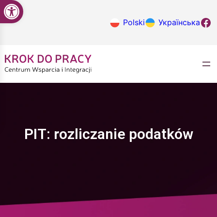
Open toolbar
Przejdź
do
Krok do
Polski
Українська
treści
PIT: rozliczanie podatków