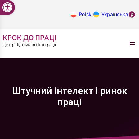
Відкрити Панель інструментів
Перейти
до
Крок до
Polski
Українська
вмісту
Штучний інтелект і ринок
праці