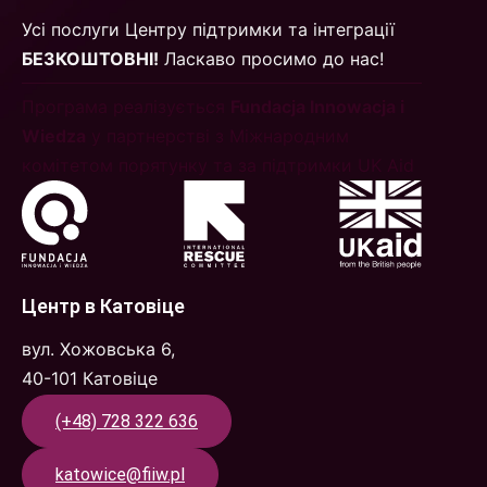
Усі послуги Центру підтримки та інтеграції
БЕЗКОШТОВНІ!
Ласкаво просимо до нас!
Програма реалізується
Fundacja Innowacja i
Wiedza
у партнерстві з Міжнародним
комітетом порятунку та за підтримки UK Aid
Центр в Катовіце
вул. Хожовська 6,
40-101 Катовіце
(+48) 728 322 636
katowice@fiiw.pl